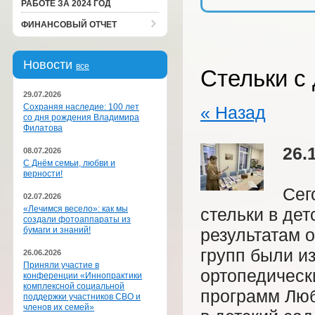
РАБОТЕ ЗА 2024 ГОД
ФИНАНСОВЫЙ ОТЧЕТ
Новости
все
Стельки с 
29.07.2026
Сохраняя наследие: 100 лет
« Назад
со дня рождения Владимира
Филатова
26.
08.07.2026
С Днём семьи, любви и
верности!
Сег
02.07.2026
«Лечимся весело»: как мы
стельки в де
создали фотоаппараты из
бумаги и знаний!
результатам 
групп были и
26.06.2026
Приняли участие в
ортопедическ
конференции «Иннопрактики
комплексной социальной
программ Люб
поддержки участников СВО и
членов их семей»