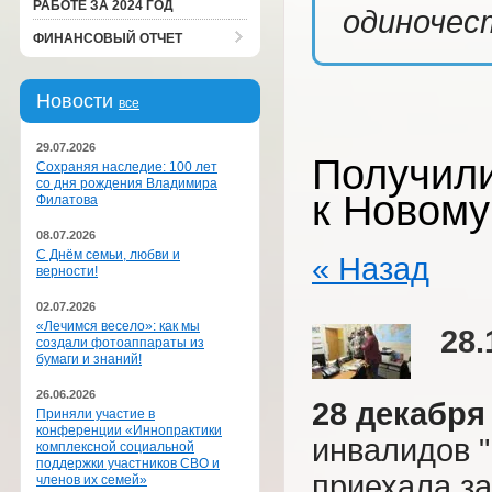
РАБОТЕ ЗА 2024 ГОД
одиночест
ФИНАНСОВЫЙ ОТЧЕТ
Новости
все
29.07.2026
Получили
Сохраняя наследие: 100 лет
со дня рождения Владимира
к Новому 
Филатова
08.07.2026
С Днём семьи, любви и
« Назад
верности!
02.07.2026
«Лечимся весело»: как мы
28.
создали фотоаппараты из
бумаги и знаний!
26.06.2026
28 декабря
Приняли участие в
конференции «Иннопрактики
инвалидов 
комплексной социальной
поддержки участников СВО и
приехала за
членов их семей»