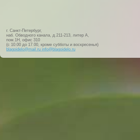
г. Санкт-Петербург,
наб. Обводного канала, д.211-213, литер А,
пом.1Н, офис 310
(с 10.00 до 17.00, кроме субботы и воскресенья)
blagoidelo@mail.ru info@blagoidelo.ru